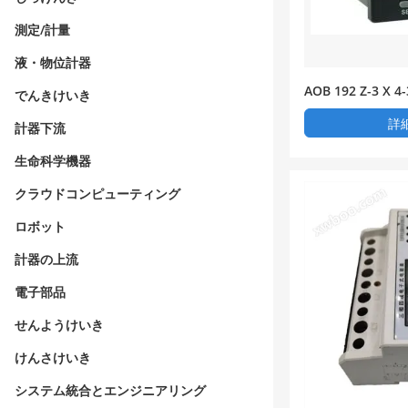
測定/計量
液・物位計器
AOB 192 Z-3 X
でんきけいき
圧三相電流組み合わせ
詳
計器下流
生命科学機器
クラウドコンピューティング
ロボット
計器の上流
電子部品
せんようけいき
けんさけいき
システム統合とエンジニアリング