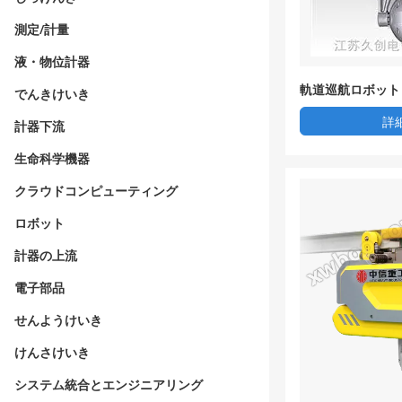
測定/計量
液・物位計器
軌道巡航ロボット
でんきけいき
詳
計器下流
生命科学機器
クラウドコンピューティング
ロボット
計器の上流
電子部品
せんようけいき
けんさけいき
システム統合とエンジニアリング