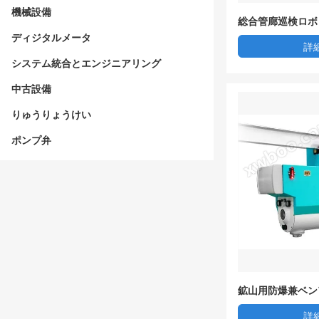
機械設備
総合管廊巡検ロボ
ディジタルメータ
詳
システム統合とエンジニアリング
中古設備
りゅうりょうけい
ポンプ弁
鉱山用防爆兼ベン
ット
詳