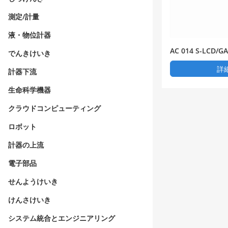
測定/計量
液・物位計器
AC 014 S-LC
でんきけいき
ン14 KW交流充
詳
計器下流
生命科学機器
クラウドコンピューティング
ロボット
計器の上流
電子部品
せんようけいき
けんさけいき
システム統合とエンジニアリング