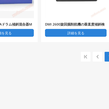
ECTAドラム傾斜混合器M
DMI 2600旋回掘削杭機の垂直度傾斜検
726
出器
細を見る
詳細を見る