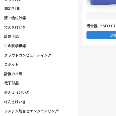
測定/計量
液・物位計器
混合器J.P.SEL
でんきけいき
ovil-Rod ll 7001
詳
計器下流
生命科学機器
クラウドコンピューティング
ロボット
計器の上流
電子部品
せんようけいき
けんさけいき
システム統合とエンジニアリング