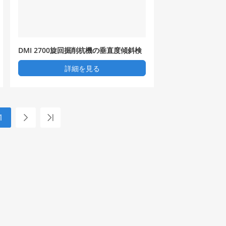
DMI 2700旋回掘削杭機の垂直度傾斜検
出器
詳細を見る
1