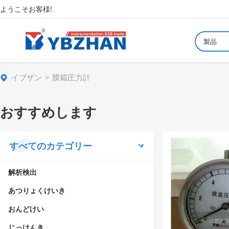
ようこそお客様!
製品
イブザン
膜箱圧力計
おすすめします
すべてのカテゴリー
解析検出
あつりょくけいき
おんどけい
じっけんき