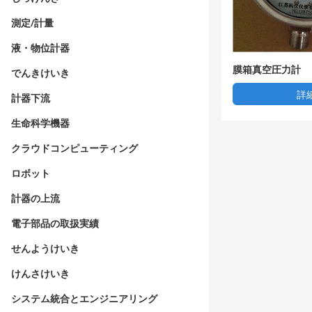
測定/計量
液・物位計器
膜箱真空圧力計
でんきけいき
詳
計器下流
生命科学機器
クラウドコンピューティング
ロボット
計器の上流
電子部品の取扱実績
せんようけいき
けんさけいき
システム統合とエンジニアリング