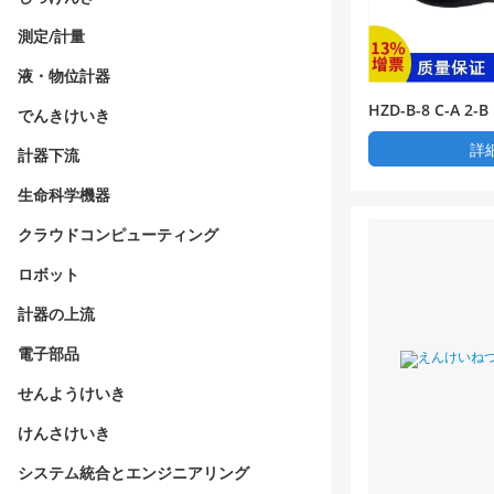
測定/計量
液・物位計器
HZD-B-8 C-A 
でんきけいき
ミッタ圧電式
詳
計器下流
生命科学機器
クラウドコンピューティング
ロボット
計器の上流
電子部品
せんようけいき
けんさけいき
システム統合とエンジニアリング