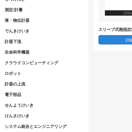
測定/計量
液・物位計器
スリーブ式熱抵抗WZ
でんきけいき
価格/技術パラメ
詳
計器下流
生命科学機器
クラウドコンピューティング
ロボット
計器の上流
電子部品
せんようけいき
けんさけいき
システム統合とエンジニアリング