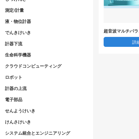
測定/計量
液・物位計器
超音波マルチパラ
でんきけいき
詳
計器下流
生命科学機器
クラウドコンピューティング
ロボット
計器の上流
電子部品
せんようけいき
けんさけいき
システム統合とエンジニアリング